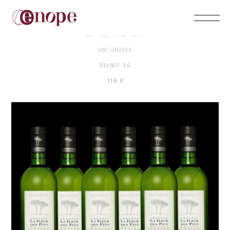
CHATEAU HAUT-BERGERON
LA FLEUR DES PINS
AOC GRAVES
BIANCO X6
118 €