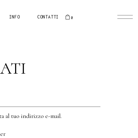
oducts in the cart.
PRESENTAZIONE
INFO
CONTATTI
0
STORIA
EQUIPE
 the cart.
PRESENTAZIONE
STORIA
ATI
EQUIPE
 al tuo indirizzo e-mail.
ter