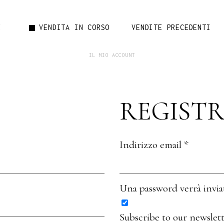
No pr
E
VENDITA IN CORSO
VENDITE PRECEDENTI
IL MIO ACCOUNT
No products in
REGISTR
Indirizzo email
*
Una password verrà inviata
Subscribe to our newslet