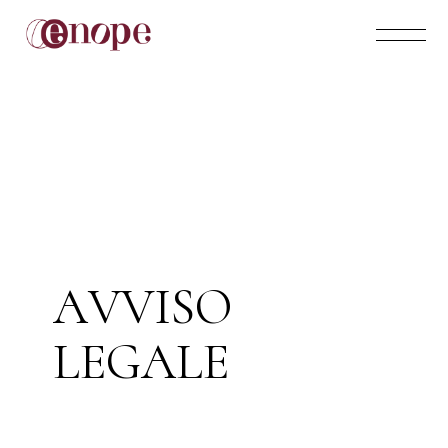
A
V
V
I
S
O
L
E
G
A
L
E