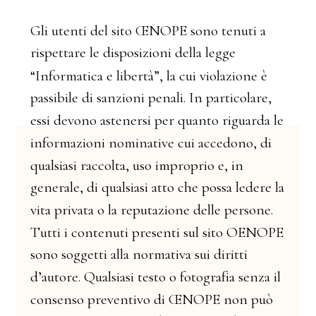
Œ
N
O
P
E
u
t
e
n
t
i
t
e
n
u
t
i
s
o
n
o
s
i
t
o
G
l
i
d
e
l
a
d
i
s
p
o
s
i
z
i
o
n
i
r
i
s
p
e
t
t
a
r
e
l
e
g
g
e
d
e
l
l
a
l
e
“
I
n
f
o
r
m
a
t
i
c
a
v
i
o
l
a
z
i
o
n
e
l
i
b
e
r
t
à
”
,
c
u
i
l
a
e
è
p
a
r
t
i
c
o
l
a
r
e
,
p
a
s
s
i
b
i
l
e
s
a
n
z
i
o
n
i
p
e
n
a
l
i
.
I
n
d
i
a
s
t
e
n
e
r
s
i
r
i
g
u
a
r
d
a
d
e
v
o
n
o
q
u
a
n
t
o
e
s
s
i
p
e
r
l
e
i
n
f
o
r
m
a
z
i
o
n
i
n
o
m
i
n
a
t
i
v
e
a
c
c
e
d
o
n
o
,
c
u
i
d
i
i
m
p
r
o
p
r
i
o
r
a
c
c
o
l
t
a
,
q
u
a
l
s
i
a
s
i
u
s
o
i
n
e
,
g
e
n
e
r
a
l
e
,
q
u
a
l
s
i
a
s
i
l
e
d
e
r
e
p
o
s
s
a
a
t
t
o
c
h
e
d
i
l
a
r
e
p
u
t
a
z
i
o
n
e
p
e
r
s
o
n
e
.
p
r
i
v
a
t
a
d
e
l
l
e
v
i
t
a
l
a
o
c
o
n
t
e
n
u
t
i
O
E
N
O
P
E
p
r
e
s
e
n
t
i
T
u
t
t
i
s
i
t
o
s
u
l
i
n
o
r
m
a
t
i
v
a
s
o
g
g
e
t
t
i
d
i
r
i
t
t
i
s
o
n
o
a
l
l
a
s
u
i
f
o
t
o
g
r
a
f
i
a
d
’
a
u
t
o
r
e
.
Q
u
a
l
s
i
a
s
i
s
e
n
z
a
t
e
s
t
o
o
i
l
p
r
e
v
e
n
t
i
v
o
c
o
n
s
e
n
s
o
Œ
N
O
P
E
n
o
n
p
u
ò
d
i