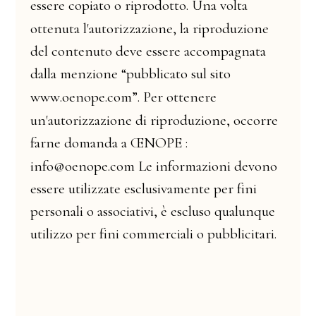
r
i
p
r
o
d
o
t
t
o
.
c
o
p
i
a
t
o
e
s
s
e
r
e
v
o
l
t
a
U
n
a
o
l
'
a
u
t
o
r
i
z
z
a
z
i
o
n
e
,
r
i
p
r
o
d
u
z
i
o
n
e
o
t
t
e
n
u
t
a
l
a
a
c
c
o
m
p
a
g
n
a
t
a
c
o
n
t
e
n
u
t
o
e
s
s
e
r
e
d
e
v
e
d
e
l
“
p
u
b
b
l
i
c
a
t
o
m
e
n
z
i
o
n
e
d
a
l
l
a
s
i
t
o
s
u
l
w
w
w
.
o
e
n
o
p
e
.
c
o
m
”
.
o
t
t
e
n
e
r
e
P
e
r
u
n
'
a
u
t
o
r
i
z
z
a
z
i
o
n
e
r
i
p
r
o
d
u
z
i
o
n
e
,
o
c
c
o
r
r
e
d
i
d
o
m
a
n
d
a
Œ
N
O
P
E
f
a
r
n
e
a
:
i
n
f
o
@
o
e
n
o
p
e
.
c
o
m
i
n
f
o
r
m
a
z
i
o
n
i
d
e
v
o
n
o
L
e
e
s
c
l
u
s
i
v
a
m
e
n
t
e
u
t
i
l
i
z
z
a
t
e
e
s
s
e
r
e
p
e
r
f
i
n
i
q
u
a
l
u
n
q
u
e
a
s
s
o
c
i
a
t
i
v
i
,
p
e
r
s
o
n
a
l
i
e
s
c
l
u
s
o
o
è
c
o
m
m
e
r
c
i
a
l
i
p
u
b
b
l
i
c
i
t
a
r
i
.
u
t
i
l
i
z
z
o
p
e
r
f
i
n
i
o