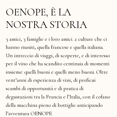
O
E
N
O
P
E
,
L
A
È
N
O
S
T
R
A
S
T
O
R
I
A
f
a
m
i
g
l
i
e
c
u
l
t
u
r
e
a
m
i
c
i
,
a
m
i
c
i
.
l
o
r
o
c
h
e
c
i
3
3
e
2
i
f
r
a
n
c
e
s
e
i
t
a
l
i
a
n
a
.
r
i
u
n
i
t
i
,
h
a
n
n
o
q
u
e
l
l
a
q
u
e
l
l
a
e
s
c
o
p
e
r
t
e
,
i
n
t
r
e
c
c
i
o
i
n
t
e
r
e
s
s
o
v
i
a
g
g
i
,
U
n
d
i
d
i
d
i
e
c
e
n
t
i
n
a
i
a
m
o
m
e
n
t
i
s
c
a
n
d
i
t
o
v
i
n
o
c
h
e
p
e
r
h
a
d
i
i
l
i
n
s
i
e
m
e
:
b
u
o
n
i
.
b
u
o
n
i
m
e
n
o
q
u
e
l
l
i
q
u
e
l
l
i
O
l
t
r
e
e
e
s
p
e
r
i
e
n
z
a
v
e
n
t
’
a
n
n
i
p
r
o
f
i
c
u
i
v
i
n
i
,
d
i
d
i
d
i
o
p
p
o
r
t
u
n
i
t
à
s
c
a
m
b
i
p
r
a
t
i
c
a
d
i
d
i
d
i
e
d
e
g
u
s
t
a
z
i
o
n
i
F
r
a
n
c
i
a
l
’
I
t
a
l
i
a
,
c
o
f
a
n
o
c
o
n
t
r
a
l
a
i
l
e
a
n
t
i
c
i
p
a
n
d
o
m
a
c
c
h
i
n
a
b
o
t
t
i
g
l
i
e
p
i
e
n
o
d
e
l
l
a
d
i
l
’
a
v
v
e
n
t
u
r
a
O
E
N
O
P
E
.