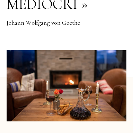
M
E
D
I
O
C
R
I
»
W
o
l
f
g
a
n
g
G
o
e
t
h
e
J
o
h
a
n
n
v
o
n