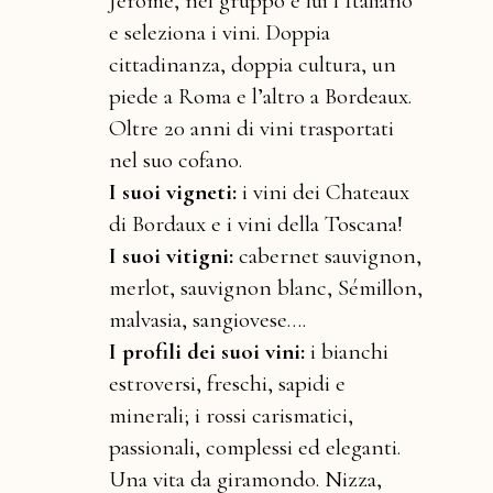
Jerome, nel gruppo è lui l’Italiano
e seleziona i vini. Doppia
cittadinanza, doppia cultura, un
piede a Roma e l’altro a Bordeaux.
Oltre 20 anni di vini trasportati
nel suo cofano.
I suoi vigneti:
i vini dei Chateaux
di Bordaux e i vini della Toscana!
I suoi vitigni:
cabernet sauvignon,
merlot, sauvignon blanc, Sémillon,
malvasia, sangiovese….
I profili dei suoi vini:
i bianchi
estroversi, freschi, sapidi e
minerali; i rossi carismatici,
passionali, complessi ed eleganti.
Una vita da giramondo. Nizza,