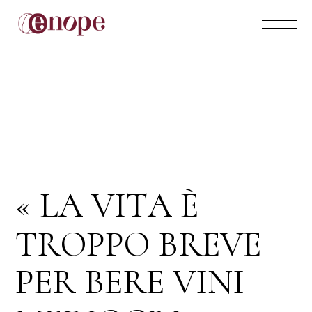
V
I
T
A
L
A
È
«
T
R
O
P
P
O
B
R
E
V
E
B
E
R
E
V
I
N
I
P
E
R