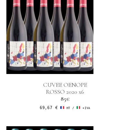
CUVEE OENOPE
ROSSO 2020 x6
85€
69,67
€
HT /
+IVA