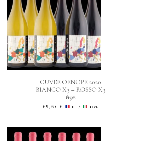
CUVEE OENOPE 2020
BIANCO X3 – ROSSO X3
85€
69,67
€
HT /
+IVA