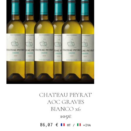
CHATEAU PEYRAT
AOC GRAVES
BIANCO x6
105€
86,07
€
HT /
+IVA