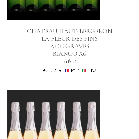
CHATEAU HAUT-BERGERON
LA FLEUR DES PINS
AOC GRAVES
BIANCO X6
118 €
96,72
€
HT /
+IVA