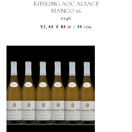
RIESLING AOC ALSACE
BIANCO x6
114€
93,44
€
HT /
+IVA