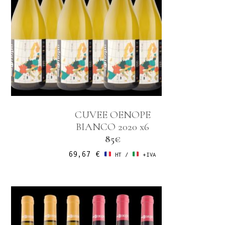
CUVEE OENOPE
BIANCO 2020 x6
85€
69,67
€
HT /
+IVA