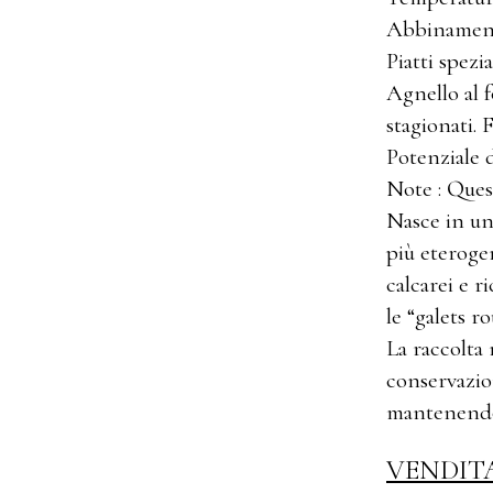
Abbinamento
Piatti spezi
Agnello al 
stagionati. 
Potenziale 
Note : Que
Nasce in uno
più eterogen
calcarei e r
le “galets ro
La raccolta
conservazio
mantenendo i
VENDIT