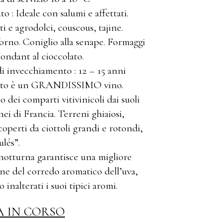
 : Ideale con salumi e affettati.
ati e agrodolci, couscous, tajine.
forno. Coniglio alla senape. Formaggi
Fondant al cioccolato.
di invecchiamento : 12 – 15 anni
sto è un GRANDISSIMO vino.
 dei comparti vitivinicoli dai suoli
ei di Francia. Terreni ghiaiosi,
icoperti da ciottoli grandi e rotondi,
ulés”.
 notturna garantisce una migliore
ne del corredo aromatico dell’uva,
nalterati i suoi tipici aromi.
A IN CORSO