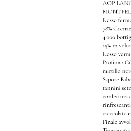
AOP LAN
MONTPEL
Rosso ferm
78% Grenac
4.000 bottig
15% in vol
Rosso verm
Profumo Cil
mirtillo ner
Sapore Ribe
tannini seto
confettura d
rinfrescant
cioccolato ed
Finale avvol
Temperatura