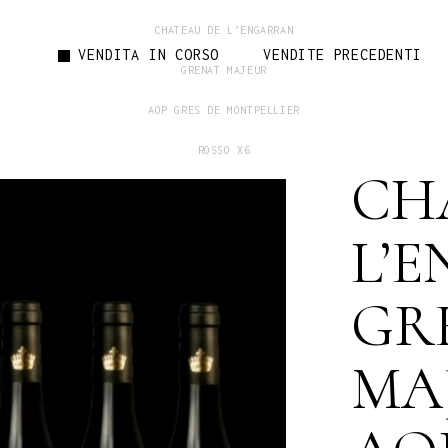
CHATEAU DE L’ENGARRAN
No pr
E
VENDITA IN CORSO
VENDITE PRECEDENTI
GRENAT MAJEUR
AOP GRES DE MONTPELLIER
ROSSO X6
No products in
CH
150 €
L’
GR
MA