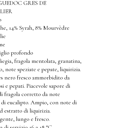
GUEDOC GRES DE
LIER
o
he, 14% Syrah, 8% Mourvèdre
lie
ume
iglio profondo
iegia, fragola mentolata, granatina,
o, note speziate e pepate, liquirizia.
s nero fresco ammorbidito da
si e pepati. Piacevole sapore di
i fragola corretto da note
i di eucalipto. Ampio, con note di
 estratto di liquirizia.
gente, lungo e fresco.
 di servizio 16 a 18 °C