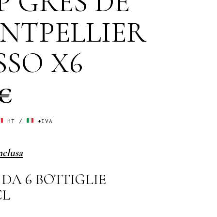
P GRES DE
NTPELLIER
SSO X6
 €
HT /
+IVA
nclusa
DA 6 BOTTIGLIE
CL