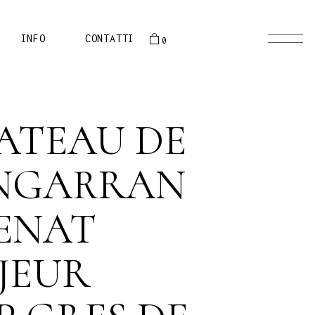
oducts in the cart.
PRESENTAZIONE
INFO
CONTATTI
0
STORIA
EQUIPE
 the cart.
PRESENTAZIONE
ATEAU DE
STORIA
EQUIPE
ENGARRAN
ENAT
JEUR