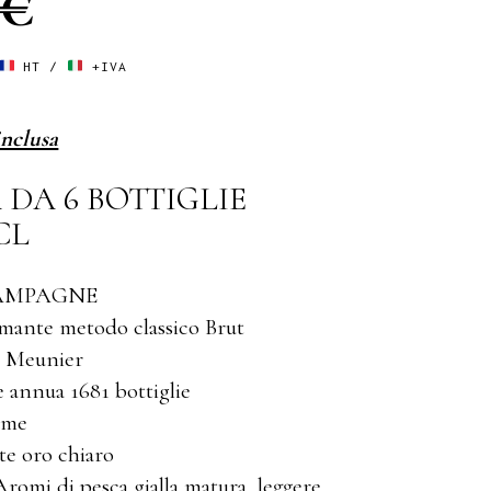
 €
HT /
+IVA
nclusa
 DA 6 BOTTIGLIE
CL
AMPAGNE
mante metodo classico Brut
t Meunier
 annua 1681 bottiglie
ume
te oro chiaro
romi di pesca gialla matura, leggere