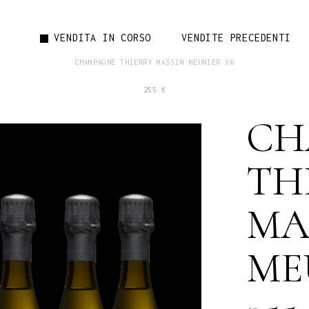
No pr
E
VENDITA IN CORSO
VENDITE PRECEDENTI
CHAMPAGNE THIERRY MASSIN MEUNIER X6
255 €
No products in
CH
TH
MA
ME