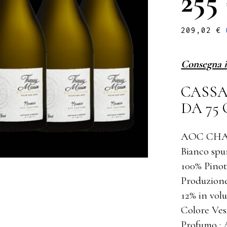
255
209,02
€
Consegna i
CASSA
DA 75 
AOC CH
Bianco spu
100% Pino
Produzione
12% in vol
Colore Ves
Profumo : A