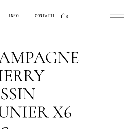
oducts in the cart.
PRESENTAZIONE
INFO
CONTATTI
0
STORIA
EQUIPE
 the cart.
PRESENTAZIONE
AMPAGNE
STORIA
EQUIPE
IERRY
SSIN
UNIER X6