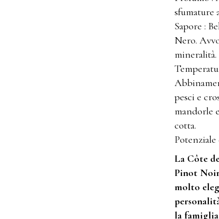
sfumature a
Sapore : Be
Nero. Avvo
mineralità.
Temperatura
Abbinamento
pesci e cro
mandorle e 
cotta.
Potenziale
La Côte de
Pinot Noir
molto ele
personalit
la famiglia