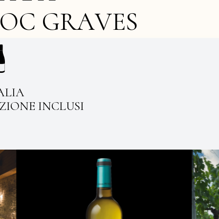
G
R
A
V
E
S
O
C
ALIA
IZIONE INCLUSI