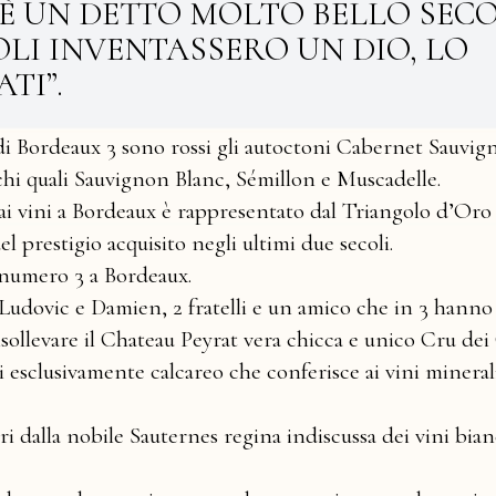
’È UN DETTO MOLTO BELLO SEC
GOLI INVENTASSERO UN DIO, LO
TI”.
 di Bordeaux 3 sono rossi gli autoctoni Cabernet Sauvig
hi quali Sauvignon Blanc, Sémillon e Muscadelle.
dai vini a Bordeaux è rappresentato dal Triangolo d’Oro
del prestigio acquisito negli ultimi due secoli.
 numero 3 a Bordeaux.
Ludovic e Damien, 2 fratelli e un amico che in 3 hanno
isollevare il Chateau Peyrat vera chicca e unico Cru dei
i esclusivamente calcareo che conferisce ai vini mineral
ri dalla nobile Sauternes regina indiscussa dei vini bian