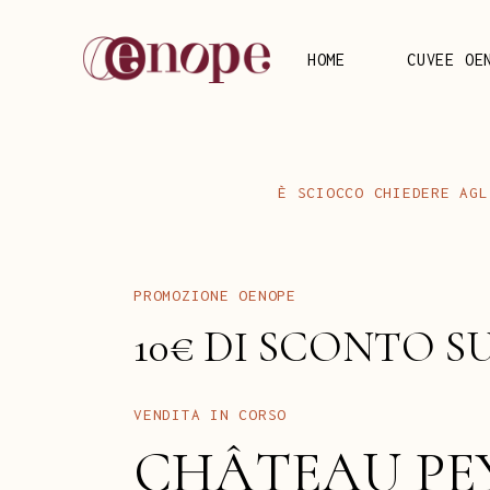
HOME
CUVEE OE
C
H
I
E
D
E
R
E
S
C
I
O
C
C
O
A
G
L
È
P
R
O
M
O
Z
I
O
N
E
O
E
N
O
P
E
S
C
O
N
T
O
1
0
€
S
D
I
V
E
N
D
I
T
A
C
O
R
S
O
I
N
C
H
Â
T
E
A
U
P
E