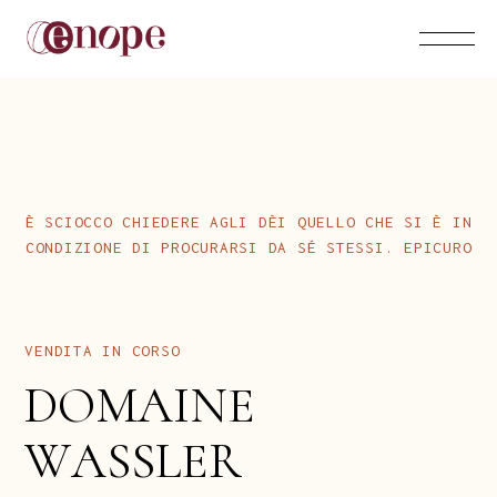
C
H
I
E
D
E
R
E
S
C
I
O
C
C
O
Q
U
E
L
L
O
A
G
L
I
D
È
I
C
H
E
S
I
I
N
È
È
C
O
N
D
I
Z
I
O
N
E
P
R
O
C
U
R
A
R
S
I
S
T
E
S
S
I
.
E
P
I
C
U
R
O
D
I
D
A
S
É
V
E
N
D
I
T
A
C
O
R
S
O
I
N
D
O
M
A
I
N
E
W
A
S
S
L
E
R