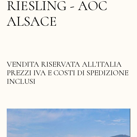
R
I
E
S
L
I
N
G
A
O
C
-
A
L
S
A
C
E
VENDITA RISERVATA ALL’ITALIA
PREZZI IVA E COSTI DI SPEDIZIONE
INCLUSI