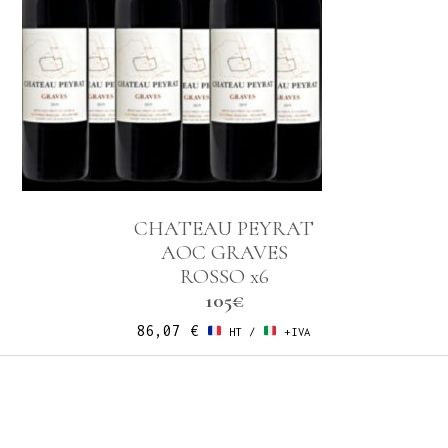
CHATEAU PEYRAT
AOC GRAVES
ROSSO x6
105€
86,07
€
HT /
+IVA