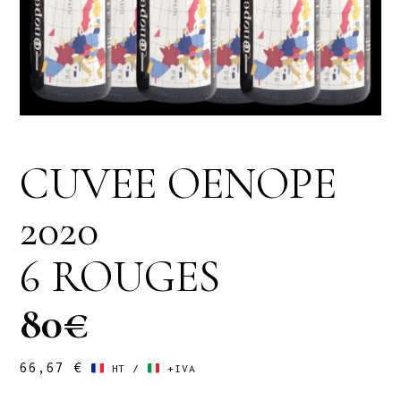
CUVEE OENOPE
2020
6 ROUGES
80€
66,67
€
HT /
+IVA