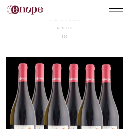
CUVEE OENOPE 2020
6 ROUGES
80€