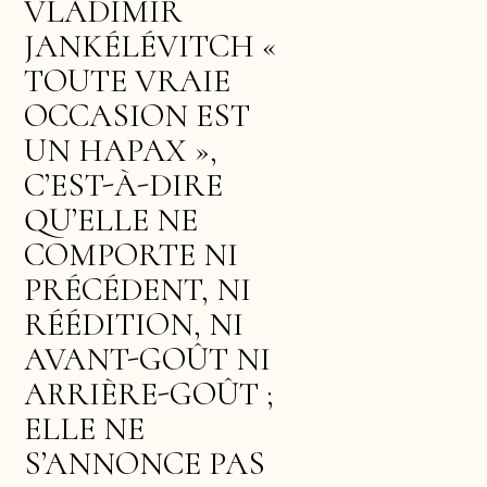
VLADIMIR
JANKÉLÉVITCH «
TOUTE VRAIE
OCCASION EST
UN HAPAX »,
C’EST-À-DIRE
QU’ELLE NE
COMPORTE NI
PRÉCÉDENT, NI
RÉÉDITION, NI
AVANT-GOÛT NI
ARRIÈRE-GOÛT ;
ELLE NE
S’ANNONCE PAS