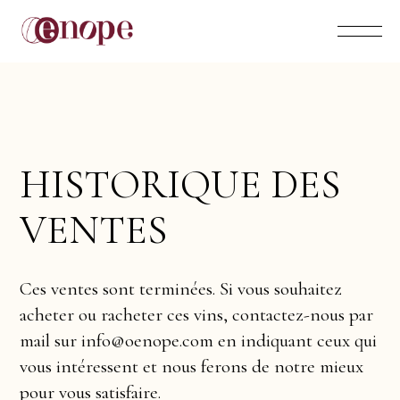
H
I
S
T
O
R
I
Q
U
E
D
E
S
V
E
N
T
E
S
Ces ventes sont terminées. Si vous souhaitez
acheter ou racheter ces vins, contactez-nous par
mail sur info@oenope.com en indiquant ceux qui
vous intéressent et nous ferons de notre mieux
pour vous satisfaire.