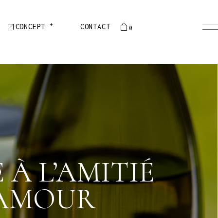
+
PRÉSENTATION
CONCEPT
CONTACT
0
HISTOIRE
ÉQUIPE
ier est vide
PRÉSENTATION
HISTOIRE
ÉQUIPE
 À L’AMITIÉ
L’AMOUR