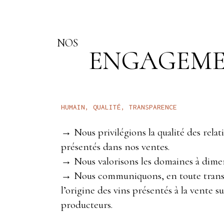
NOS
ENGAGEME
T
R
A
N
S
P
A
R
E
N
C
E
Q
U
A
L
I
T
É
,
H
U
M
A
I
N
,
→ Nous privilégions la qualité des rela
présentés dans nos ventes.
→ Nous valorisons les domaines à dime
→ Nous communiquons, en toute transp
l’origine des vins présentés à la vente su
producteurs.