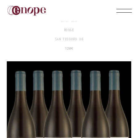
MASSIMO LENTSCH
ETNA DOC
ROUGE
SAN TEODORO X6
120€