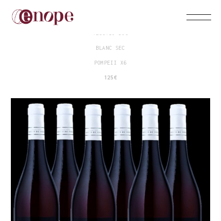
BOSCO DE MEDICI
VESUVIO DOC
BLANC SEC
POMPEII X6
125€