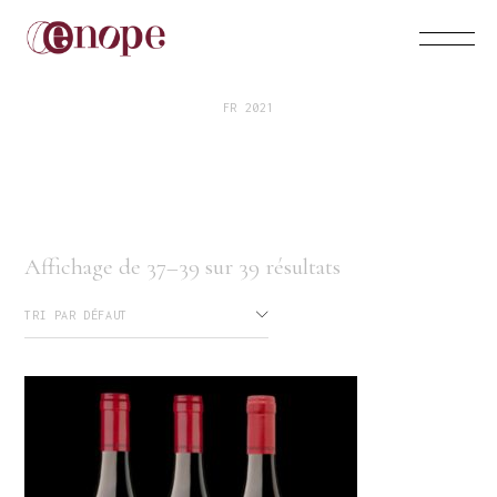
FR 2021
Affichage de 37–39 sur 39 résultats
TRI PAR DÉFAUT