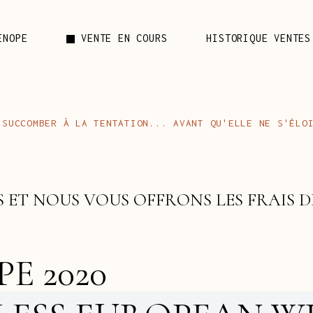
ENOPE
VENTE EN COURS
HISTORIQUE VENTES
Votre
T
E
N
T
A
T
I
O
N
.
.
.
S
'
É
L
O
S
U
C
C
O
M
B
E
R
Q
U
'
E
L
L
E
A
V
A
N
T
L
A
N
E
À
S
O
F
F
R
O
N
S
F
R
A
I
S
N
O
U
S
V
O
U
S
L
E
S
D
E
T
P
E
2
0
2
0