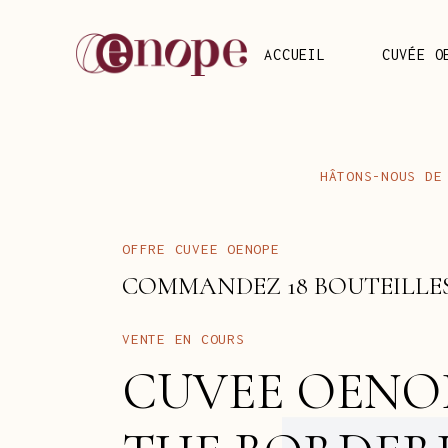
ACCUEIL
CUVÉE O
H
Â
T
O
N
S
-
N
O
U
S
D
E
O
E
N
O
P
E
O
F
F
R
E
C
U
V
E
E
C
O
M
M
A
N
D
E
Z
B
O
U
T
E
I
L
L
E
1
8
V
E
N
T
E
C
O
U
R
S
E
N
O
E
N
O
C
U
V
E
E