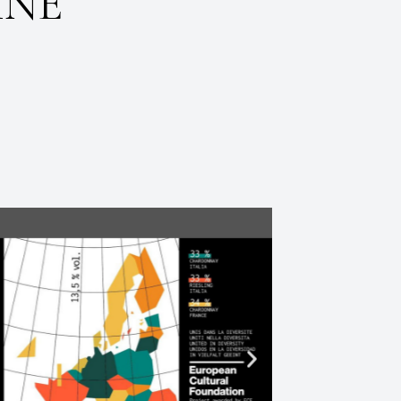
I
N
E