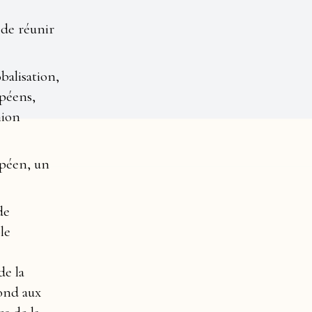
 de réunir
balisation,
opéens,
nion
opéen, un
de
le
e la
ond aux