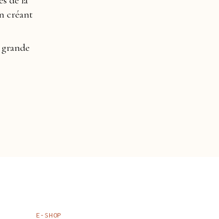
es de la
en créant
e grande
E-SHOP