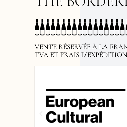
B
O
R
D
E
R
T
H
E
VENTE RÉSERVÉE À LA FRA
TVA ET FRAIS D’EXPÉDITIO