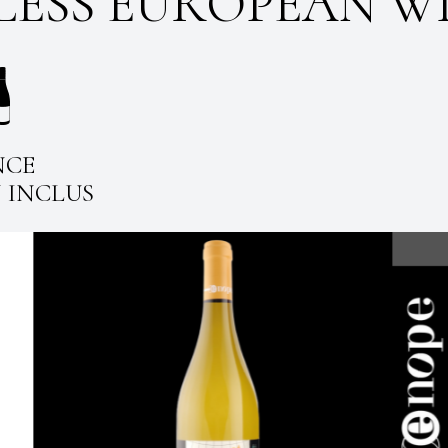
L
E
S
S
E
U
R
O
P
E
A
N
W
NCE
N INCLUS