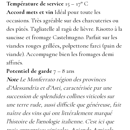
Température de service
15 – 17° C
Accord mets et vin
Idéal pour toute les
occasions. Très agréable sur des charcuteries ou
des pâtés. Tagliatelle al ragù de lièvre. Risotto à la
saucisse et fromage Castelmagno. Parfait sur les
viandes rouges grillées, polpettone farci (pain de
viande). Accompagne bien les fromages demi
affinés.
Potentiel de garde
7 – 8 ans
Note
Le Monferrato région des provinces
d’Alessandria et d’Asti, caractérisée par une
succession de splendides collines viticoles sur
une terre rude, aussi difficile que généreuse, fait
naître des vins qui ont littéralement marqué
l’histoire de l’œnologie italienne. C’est ici que
trois entreprises vinicoles, Azienda Agricola