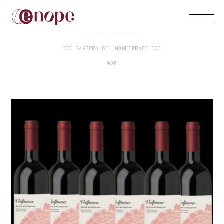
VICARA VOLPUVA X6
DOC BARBERA DEL MONFERRATO DOC
92€