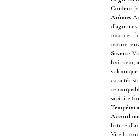
Couleur
Ja
Arômes
Au
d’agrumes 
nuances flo
nature env
Saveurs
Vin
fraîcheur, 
volcanique
caractérist
remarquab
sapidité fin
Températur
Accord met
friture d’a
Vitello ton