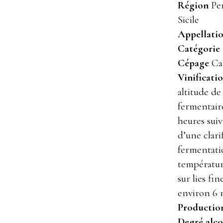
Région
Pen
Sicile
Appellati
Catégorie
Cépage
Ca
Vinificati
altitude d
fermentair
heures suiv
d’une clari
fermentati
températur
sur lies fi
environ 6 
Productio
Degré alc