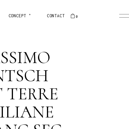
+
PRÉSENTATION
CONCEPT
CONTACT
0
HISTOIRE
ÉQUIPE
er est vide
PRÉSENTATION
SSIMO
HISTOIRE
ÉQUIPE
NTSCH
T TERRE
CILIANE