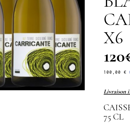
BL
CA
X6
120
100,00
€
Livraison 
CAISS
75 CL