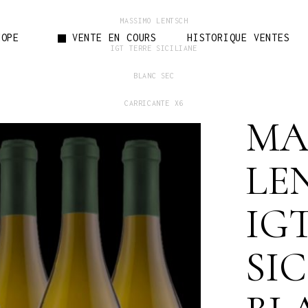
MASSIMO LENTSCH
NOPE
VENTE EN COURS
HISTORIQUE VENTES
IGT TERRE SICILIANE
BLANC SEC
CARRICANTE X6
Votre pani
MA
120€
LE
IG
SI