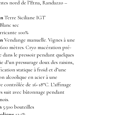
tes nord de l’Etna, Randazzo –
on
Terre Siciliane IGT
Blanc sec
rricante 100%
on
Vendange manuelle. Vignes à une
e 600 mètres. Cryo macération pré-
e dans le pressoir pendant quelques
ie d’un pressurage doux des raisins,
fication statique à froid et d’une
on alcoolique en acier à une
e contrôlée de 16-18°C. L’affinage
nes suit avec bâtonnage pendant
mois.
n
5.500 bouteilles
oolique
12.5%