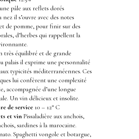
une pâle aux reflets dorés
 nez il s’ouvre avec des notes
et de pomme, pour finir sur des
rales, d’herbes qui rappellent la
ironnante.
 très équilibré et de grande
au palais il exprime une personnalité
 aux typicités méditerranéennes. Ces
iques lui confèrent une complexité
le, accompagnée d’une longue
ale. Un vin délicieux et insolite.
e de service
10 – 12° C
s et vin
Pissaladière aux anchois,
nchois, sardines à la marocaine.
nato. Spaghetti vongole et botargue,