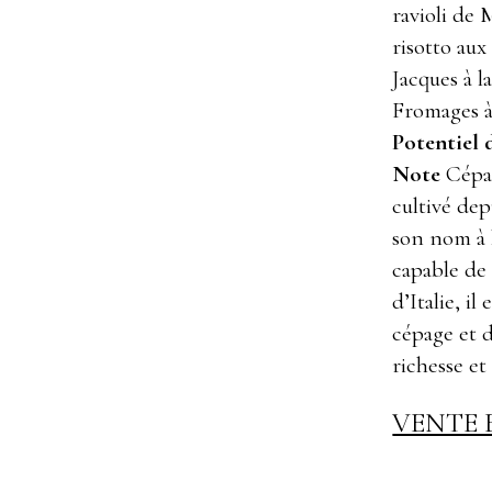
ravioli de 
risotto aux 
Jacques à l
Fromages à 
Potentiel 
Note
Cépag
cultivé de
son nom à 
capable de
d’Italie, i
cépage et 
richesse et 
VENTE 