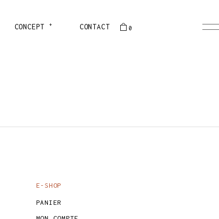
+
PRÉSENTATION
CONCEPT
CONTACT
0
HISTOIRE
ÉQUIPE
er est vide
PRÉSENTATION
HISTOIRE
ÉQUIPE
E-SHOP
PANIER
MON COMPTE